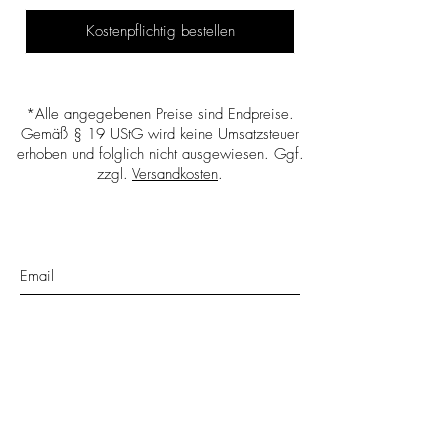
Kostenpflichtig bestellen
*Alle angegebenen Preise sind Endpreise.
Gemäß § 19 UStG wird keine Umsatzsteuer
erhoben und folglich nicht ausgewiesen. Ggf.
zzgl.
Versandkosten
.
Ja, ich möchte den Newsletter
abonnieren. Ich bin damit
einverstanden, dass mir LOQA
regelmäßig Informationen zu ihren
Produkten per E-Mail zusendet. Weitere
Informationen kann ich den
Datenschutzhinweisen entnehmen.
Meine Einwilligung kann ich jederzeit
gegenüber LOQA widerrufen.
Datenschutzerklärung lesen